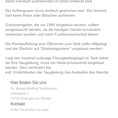
damit eventuell austretendes Öl sofort entdeckt wird.
Der Auffangraum muss dreifach gestrichen sein. Der Anstrich
darf keine Risse oder Bläschen aufweisen.
Grenzwertgeber, die vor 1984 eingebaut wurden, sollten
ausgetauscht werden, da die heutigen Geräte konstruktiv
verbessert wurden und mehr Funktionssicherheit bieten.
Die Rücklaufleitung vom Ölbrenner zum Tank sollte stillgelegt
und die Ölzufuhr auf "Einstrangsystem" umgebaut werden.
Liegt der maximal zulässige Flüssigkeitsspiegel im Tank höher
als Ihre Saugleitung, muss ein Heberschutzventil eingebaut
werden. Dies verhindert bei
evtl. Undichtheiten der Saugleitung das Auslaufen des Heizöls.
Hier finden Sie uns
Fa. Bengel-Bretting Tankrevision
Uhlbergstr.
1
73734
Esslingen am Neckar
Kontakt
Rufen Sie einfach an unter